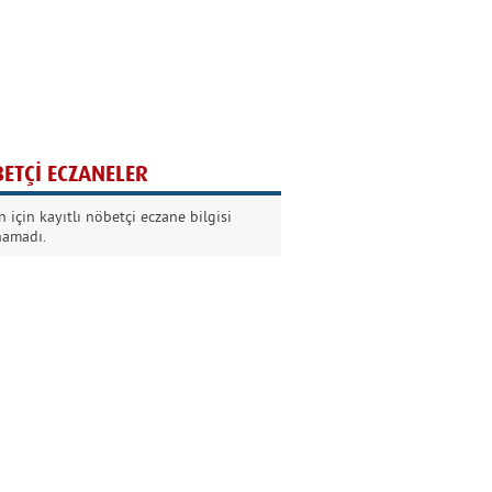
Ağaç yaşken eğilir
Nilüfer Kabalı
ETÇİ ECZANELER
Kurban Bayramında
 için kayıtlı nöbetçi eczane bilgisi
Dikkat!
namadı.
Şermin Örter
90’larda genç olmak
Kazım Aksoy