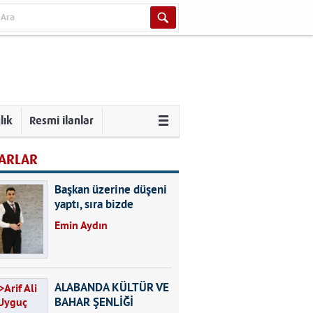
lık
Resmi ilanlar
ARLAR
Başkan üzerine düşeni
yaptı, sıra bizde
Emin Aydın
ALABANDA KÜLTÜR VE
BAHAR ŞENLİĞİ