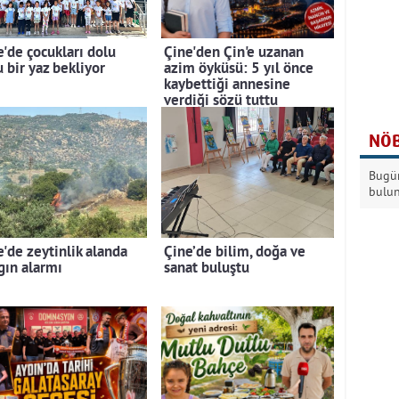
e'de çocukları dolu
Çine'den Çin'e uzanan
 bir yaz bekliyor
azim öyküsü: 5 yıl önce
kaybettiği annesine
verdiği sözü tuttu
NÖB
Bugün
bulu
e'de zeytinlik alanda
Çine’de bilim, doğa ve
gın alarmı
sanat buluştu