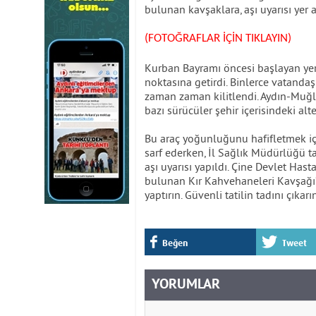
bulunan kavşaklara, aşı uyarısı yer a
(FOTOĞRAFLAR İÇİN TIKLAYIN)
Kurban Bayramı öncesi başlayan yerl
noktasına getirdi. Binlerce vatandaşı
zaman zaman kilitlendi. Aydın-Muğl
bazı sürücüler şehir içerisindeki alt
Bu araç yoğunluğunu hafifletmek iç
sarf ederken, İl Sağlık Müdürlüğü t
aşı uyarısı yapıldı. Çine Devlet Ha
bulunan Kır Kahvehaneleri Kavşağı’n
yaptırın. Güvenli tatilin tadını çıkarın
Beğen
Tweet
YORUMLAR