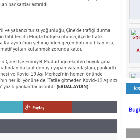
lan pankartlar astırıldı.
i ve yabancı turist yoğunluğu, Çine’de trafiği durma
n tatil tercihi Muğla bölgesi olunca, ilçede trafik
a Karayolu’nun şehir içinden geçen bölümü tıkanınca,
ernatif yolları kullanmak zorunda kaldı.
in Çine İlçe Emniyet Müdürlüğü ekipleri büyük çaba
arafından da tatil dönüşü yapan vatandaşlara, pankartlı
stanesi ve Kovid-19 Aşı Merkezi’nin hemen önünde
ın her iki yönüne de, “Tatile gitmeden Kovid-19 Aşınızı
” yazılı pankartlar astırıldı.
(ERDAL AYDIN)
Paylaş