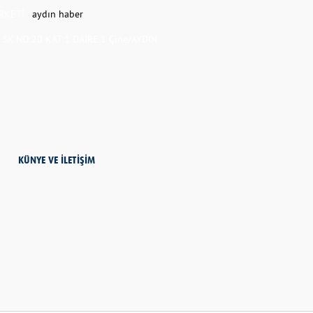
RKETİ -
aydın haber
K.NO:20 KAT:1 DAİRE:1 Çine/AYDIN
KÜNYE VE İLETİŞİM