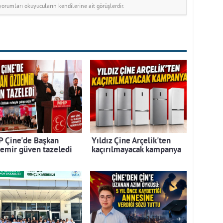
rumları okuyucuların kendilerine ait görüşlerdir.
 Çine'de Başkan
Yıldız Çine Arçelik'ten
emir güven tazeledi
kaçırılmayacak kampanya