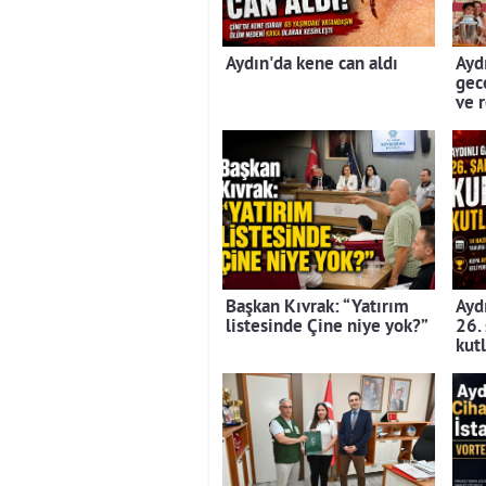
Aydın'da kene can aldı
Aydı
gec
ve 
Başkan Kıvrak: “Yatırım
Aydı
listesinde Çine niye yok?”
26.
kut