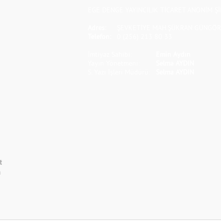
EGE DENGE YAYINCILIK TİCARET ANONİM Şİ
Adres:
ŞEVKETİYE MAH.ŞÜKRAN GÜNGÖR S
Telefon:
0 (256) 213 80 33
İmtiyaz Sahibi:
Emin Aydın
Yayın Yönetmeni:
Selma AYDIN
S. Yazı İşleri Müdürü:
Selma AYDIN
t
m