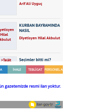
Arif Ali Uyguç
KURBAN BAYRAMINDA
NASIL
BESLENMELİYİZ?
Diyetisyen Hilal Akbulut
Seçimler bitti mi?
Talât Yörük
Hayal kurmak
Sezgin MADRAN