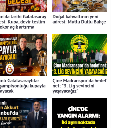
n’da tarihi Galatasaray
Doğal kahvaltının yeni
esi: Kupa, devir teslim
adresi: Mutlu Dutlu Bahçe
rekor açık artırma
nlı Galatasaraylılar
Çine Madranspor’da hedef
 şampiyonluğu kupayla
net: “3. Lig sevincini
layacak
yaşayacağız”