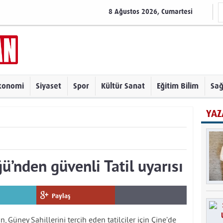
8 Ağustos 2026, Cumartesi
konomi
Siyaset
Spor
Kültür Sanat
Eğitim Bilim
Sağ
YAZ
ü’nden güvenli Tatil uyarısı
Paylaş
 Güney Sahillerini tercih eden tatilciler için Çine’de