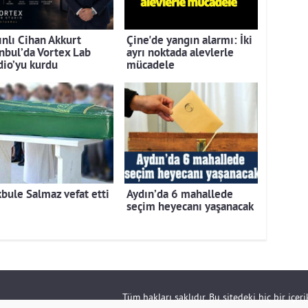
ınlı Cihan Akkurt
Çine'de yangın alarmı: İki
anbul’da Vortex Lab
ayrı noktada alevlerle
dio’yu kurdu
mücadele
bule Salmaz vefat etti
Aydın’da 6 mahallede
seçim heyecanı yaşanacak
Tüm hakları saklıdır. Bu sitedeki hiç bir içe