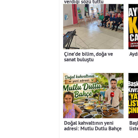
verdiği sözü tuttu
Çine’de bilim, doğa ve
Ayd
sanat buluştu
Doğal kahvaltının yeni
Baş
adresi: Mutlu Dutlu Bahçe
lis