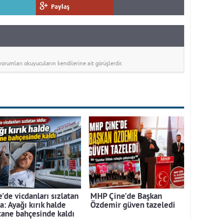
Paylaş
rumları okuyucuların kendilerine ait görüşlerdir.
'de vicdanları sızlatan
MHP Çine'de Başkan
a: Ayağı kırık halde
Özdemir güven tazeledi
tane bahçesinde kaldı