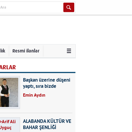
lık
Resmi ilanlar
ARLAR
Başkan üzerine düşeni
yaptı, sıra bizde
Emin Aydın
ALABANDA KÜLTÜR VE
BAHAR ŞENLİĞİ