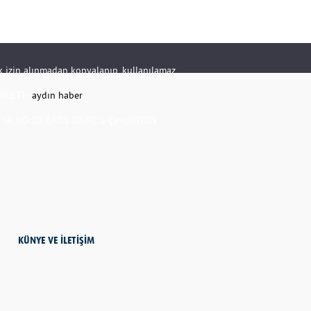
rik izin alınmadan kopyalanıp, kullanılamaz.
RKETİ -
aydın haber
K.NO:20 KAT:1 DAİRE:1 Çine/AYDIN
KÜNYE VE İLETİŞİM