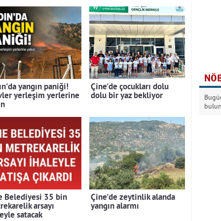
NÖB
ın'da yangın paniği!
Çine'de çocukları dolu
vler yerleşim yerlerine
dolu bir yaz bekliyor
Bugün
ın
bulu
e Belediyesi 35 bin
Çine'de zeytinlik alanda
rekarelik arsayı
yangın alarmı
leyle satacak