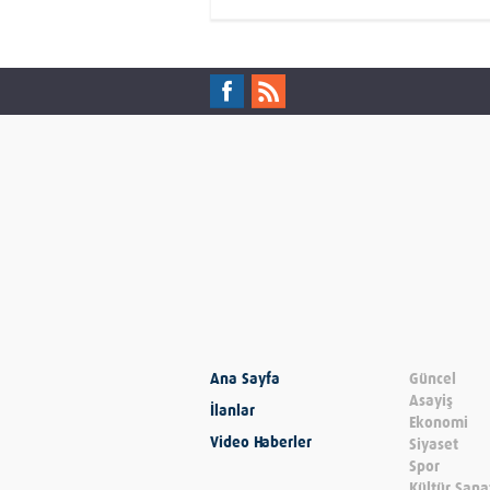
Ana Sayfa
Güncel
Asayiş
İlanlar
Ekonomi
Video Haberler
Siyaset
Spor
Kültür Sana