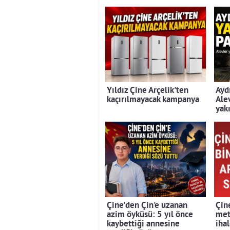
Yıldız Çine Arçelik'ten
Ayd
kaçırılmayacak kampanya
Ale
yak
Çine'den Çin'e uzanan
Çin
azim öyküsü: 5 yıl önce
met
kaybettiği annesine
iha