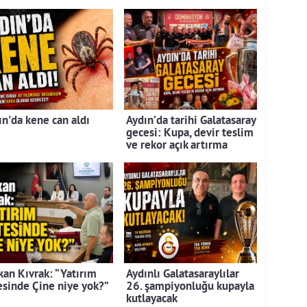
ın'da kene can aldı
Aydın’da tarihi Galatasaray
gecesi: Kupa, devir teslim
ve rekor açık artırma
kan Kıvrak: “Yatırım
Aydınlı Galatasaraylılar
tesinde Çine niye yok?”
26. şampiyonluğu kupayla
kutlayacak