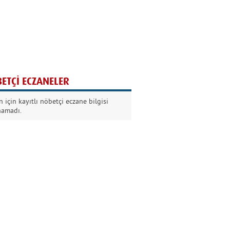
Ağaç yaşken eğilir
Nilüfer Kabalı
ETÇİ ECZANELER
Kurban Bayramında
 için kayıtlı nöbetçi eczane bilgisi
Dikkat!
namadı.
Şermin Örter
90’larda genç olmak
Kazım Aksoy