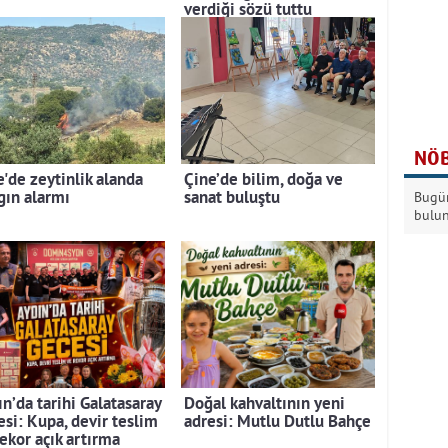
verdiği sözü tuttu
NÖB
e'de zeytinlik alanda
Çine’de bilim, doğa ve
gın alarmı
sanat buluştu
Bugün
bulu
n’da tarihi Galatasaray
Doğal kahvaltının yeni
esi: Kupa, devir teslim
adresi: Mutlu Dutlu Bahçe
rekor açık artırma