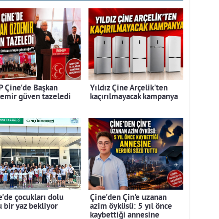
 Çine'de Başkan
Yıldız Çine Arçelik'ten
emir güven tazeledi
kaçırılmayacak kampanya
e'de çocukları dolu
Çine'den Çin'e uzanan
 bir yaz bekliyor
azim öyküsü: 5 yıl önce
kaybettiği annesine