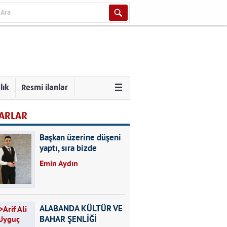
lık
Resmi ilanlar
ARLAR
Başkan üzerine düşeni
yaptı, sıra bizde
Emin Aydın
ALABANDA KÜLTÜR VE
BAHAR ŞENLİĞİ