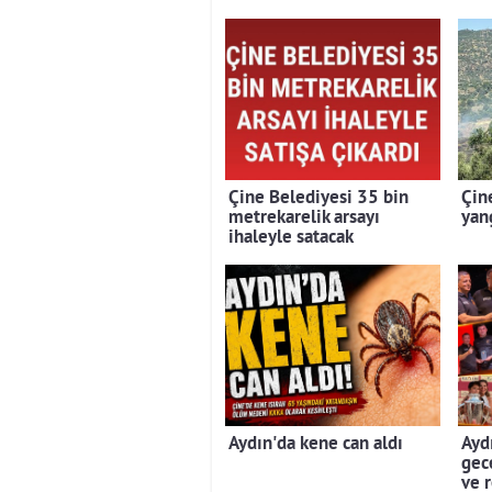
Çine Belediyesi 35 bin
Çin
metrekarelik arsayı
yan
ihaleyle satacak
Aydın'da kene can aldı
Aydı
gec
ve 