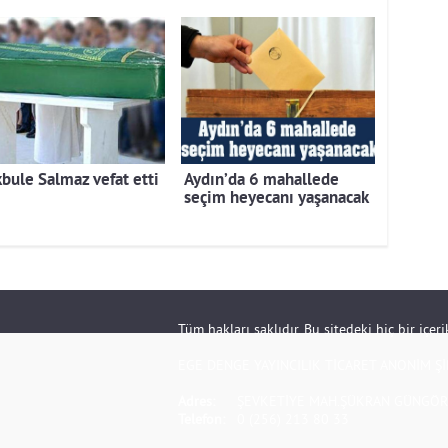
bule Salmaz vefat etti
Aydın’da 6 mahallede
seçim heyecanı yaşanacak
Tüm hakları saklıdır. Bu sitedeki hiç bir içe
EGE DENGE YAYINCILIK TİCARET ANONİM Şİ
Adres:
ŞEVKETİYE MAH.ŞÜKRAN GÜNGÖR S
Telefon:
0 (256) 213 80 33