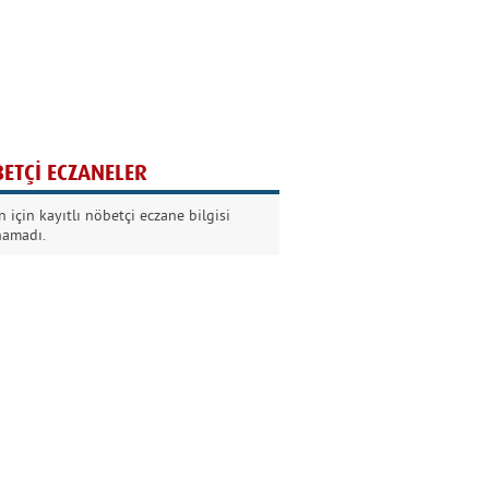
Ağaç yaşken eğilir
Nilüfer Kabalı
ETÇİ ECZANELER
Kurban Bayramında
 için kayıtlı nöbetçi eczane bilgisi
Dikkat!
namadı.
Şermin Örter
90’larda genç olmak
Kazım Aksoy