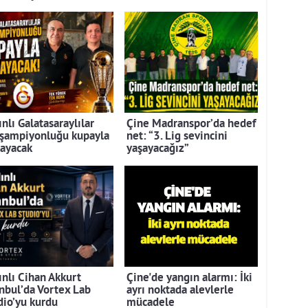
nlı Galatasaraylılar
Çine Madranspor’da hedef
 şampiyonluğu kupayla
net: “3. Lig sevincini
layacak
yaşayacağız”
ınlı Cihan Akkurt
Çine'de yangın alarmı: İki
anbul’da Vortex Lab
ayrı noktada alevlerle
dio’yu kurdu
mücadele