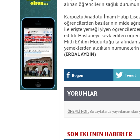
alınan öğrencilerin sağlık durumunun
Karpuzlu Anadolu İmam Hatip Lisesi
öğrencilerden bazılarının mide ağrıs
ile erişte yemeği yiyen öğrencilerd
edildi. Hastaneye sevk edilen öğrenc
Milli Eğitim Müdürlüğü tarafından 
yemeklerden aldıkları numunelerin in
(ERDAL AYDIN)
Beğen
Tweet
YORUMLAR
ÖNEMLİ NOT:
Bu sayfalarda yayınlanan okur yo
SON EKLENEN HABERLER