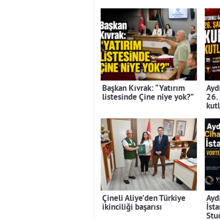
Başkan Kıvrak: “Yatırım
Aydı
listesinde Çine niye yok?”
26.
kut
Çineli Aliye’den Türkiye
Ayd
ikinciliği başarısı
İst
Stu