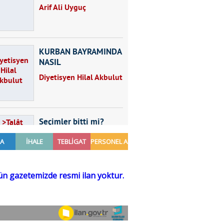
Arif Ali Uyguç
KURBAN BAYRAMINDA
NASIL
BESLENMELİYİZ?
Diyetisyen Hilal Akbulut
Seçimler bitti mi?
Talât Yörük
Hayal kurmak
Sezgin MADRAN