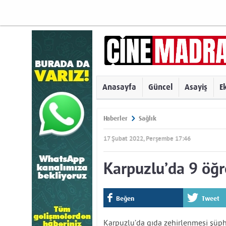
Anasayfa
Güncel
Asayiş
E
Haberler
Sağlık
17 Şubat 2022, Perşembe 17:46
Karpuzlu’da 9 öğr
Beğen
Tweet
Karpuzlu’da gıda zehirlenmesi şüphe