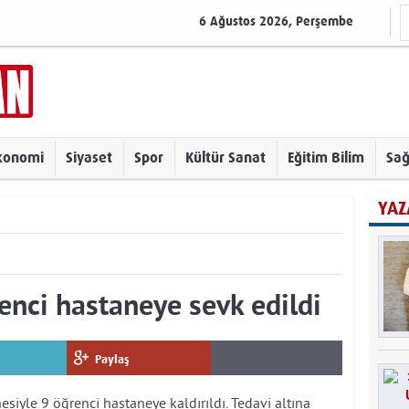
6 Ağustos 2026, Perşembe
konomi
Siyaset
Spor
Kültür Sanat
Eğitim Bilim
Sağ
YAZ
enci hastaneye sevk edildi
Paylaş
siyle 9 öğrenci hastaneye kaldırıldı. Tedavi altına