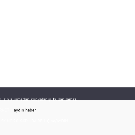
rik izin alınmadan kopyalanıp, kullanılamaz.
RKETİ -
aydın haber
K.NO:20 KAT:1 DAİRE:1 Çine/AYDIN