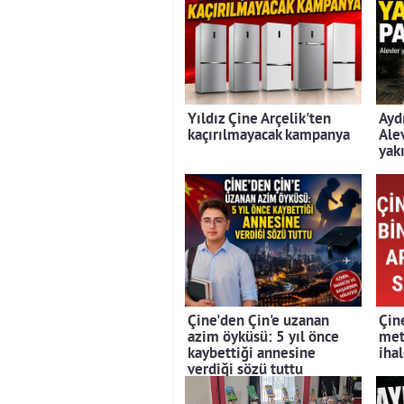
Yıldız Çine Arçelik'ten
Ayd
kaçırılmayacak kampanya
Ale
yak
Çine'den Çin'e uzanan
Çin
azim öyküsü: 5 yıl önce
met
kaybettiği annesine
iha
verdiği sözü tuttu