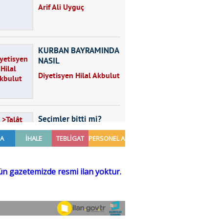
Arif Ali Uyguç
KURBAN BAYRAMINDA
NASIL
BESLENMELİYİZ?
Diyetisyen Hilal Akbulut
Seçimler bitti mi?
Talât Yörük
Hayal kurmak
Sezgin MADRAN