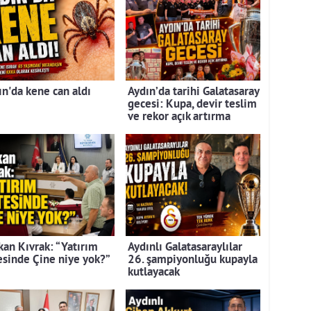
ın'da kene can aldı
Aydın’da tarihi Galatasaray
gecesi: Kupa, devir teslim
ve rekor açık artırma
kan Kıvrak: “Yatırım
Aydınlı Galatasaraylılar
tesinde Çine niye yok?”
26. şampiyonluğu kupayla
kutlayacak