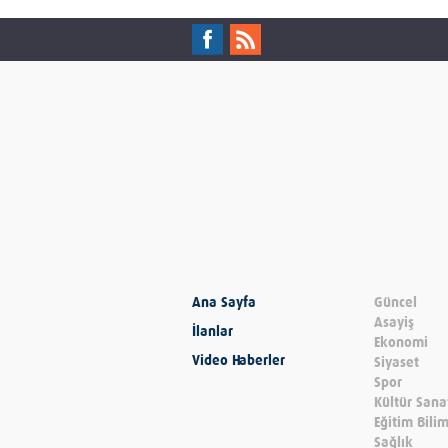
Ana Sayfa
Güncel
Asayiş
İlanlar
Ekonomi
Video Haberler
Siyaset
Spor
Kültür Sana
Eğitim Bili
Sağlık