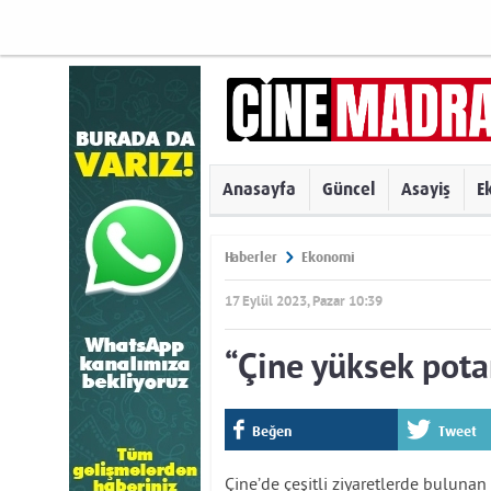
Anasayfa
Güncel
Asayiş
E
Haberler
Ekonomi
17 Eylül 2023, Pazar 10:39
“Çine yüksek potan
Beğen
Tweet
Çine’de çeşitli ziyaretlerde bulunan