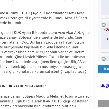
eme Kurumu (TKDK) Aydın İl Koordinatörü Arzu Akar,
ak üzere çeşitli ziyaretlerde bulundu. Akar, 13.Çağrı
erde bulundu.
ya gelen TKDK Aydın İl Koordinatörü Arzu Akar, ADÜ Çine
ze Sanayi Bölgesi’nde ziyaretlerde bulundu. Çine
eni atanan Doç. Dr. Hasan Erdoğan’a hayırlı olsun
rlikte bünyesinde kapsamlı bir Gıda İşleme Bölümü
 yerleşkesinde derslikler, laboratuvarlar ve üretim
 bulundu. Çine Meslek Yüksek Okulu ile unutulmaya
üretime kazandırılması, öğrencilere girişimcilik, AB ve
er verilerek öğrencilerin mezuniyet sonrası işgücü
ması gibi konularda kurumsal işbirliği yapılabileceği
LYONLUK YATIRIM KAZANDI”
rganize Sanayi Bölgesi Müdürü Mehmet Tosun'u ziyaret
alarla ilgili bilgi alarak IPARD II 13. çağrı destekleri
 destekleri hakkında bilgilendirmede bulundu.