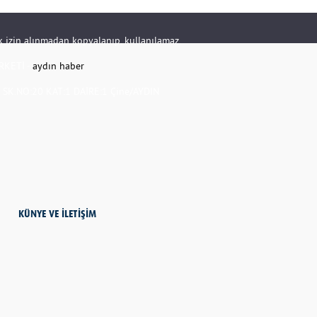
rik izin alınmadan kopyalanıp, kullanılamaz.
RKETİ -
aydın haber
K.NO:20 KAT:1 DAİRE:1 Çine/AYDIN
KÜNYE VE İLETİŞİM