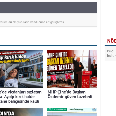
rumları okuyucuların kendilerine ait görüşlerdir.
NÖB
Bugün
bulu
'de vicdanları sızlatan
MHP Çine'de Başkan
a: Ayağı kırık halde
Özdemir güven tazeledi
tane bahçesinde kaldı