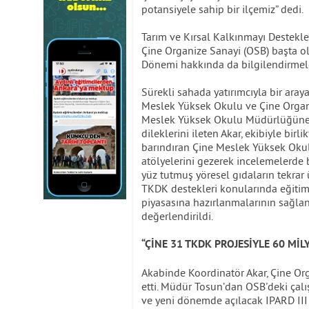
potansiyele sahip bir ilçemiz” dedi.
Tarım ve Kırsal Kalkınmayı Destekl
Çine Organize Sanayi (OSB) başta olm
Dönemi hakkında da bilgilendirmel
Sürekli sahada yatırımcıyla bir ara
Meslek Yüksek Okulu ve Çine Organi
Meslek Yüksek Okulu Müdürlüğüne y
dileklerini ileten Akar, ekibiyle bi
barındıran Çine Meslek Yüksek Okulu
atölyelerini gezerek incelemelerde
yüz tutmuş yöresel gıdaların tekrar 
TKDK destekleri konularında eğitiml
piyasasına hazırlanmalarının sağlan
değerlendirildi.
“ÇİNE 31 TKDK PROJESİYLE 60 Mİ
Akabinde Koordinatör Akar, Çine O
etti. Müdür Tosun’dan OSB'deki çalışm
ve yeni dönemde açılacak IPARD III