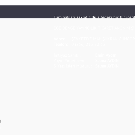
Tüm hakları saklıdır. Bu sitedeki hiç bir içe
EGE DENGE YAYINCILIK TİCARET ANONİM Şİ
Adres:
ŞEVKETİYE MAH.ŞÜKRAN GÜNGÖR S
Telefon:
0 (256) 213 80 33
İmtiyaz Sahibi:
Emin Aydın
Yayın Yönetmeni:
Selma AYDIN
S. Yazı İşleri Müdürü:
Selma AYDIN
t
m