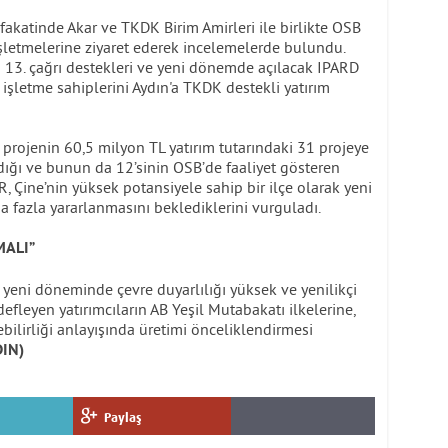
atinde Akar ve TKDK Birim Amirleri ile birlikte OSB
şletmelerine ziyaret ederek incelemelerde bulundu.
II 13. çağrı destekleri ve yeni dönemde açılacak IPARD
k işletme sahiplerini Aydın'a TKDK destekli yatırım
projenin 60,5 milyon TL yatırım tutarındaki 31 projeye
ığı ve bunun da 12’sinin OSB’de faaliyet gösteren
, Çine’nin yüksek potansiyele sahip bir ilçe olarak yeni
azla yararlanmasını beklediklerini vurguladı.
MALI”
n yeni döneminde çevre duyarlılığı yüksek ve yenilikçi
defleyen yatırımcıların AB Yeşil Mutabakatı ilkelerine,
ebilirliği anlayışında üretimi önceliklendirmesi
IN)
Paylaş