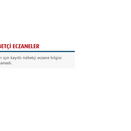
Ağaç yaşken eğilir
Nilüfer Kabalı
ETÇİ ECZANELER
Kurban Bayramında
 için kayıtlı nöbetçi eczane bilgisi
Dikkat!
namadı.
Şermin Örter
90’larda genç olmak
Kazım Aksoy