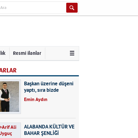
lık
Resmi ilanlar
ARLAR
Başkan üzerine düşeni
yaptı, sıra bizde
Emin Aydın
ALABANDA KÜLTÜR VE
BAHAR ŞENLİĞİ