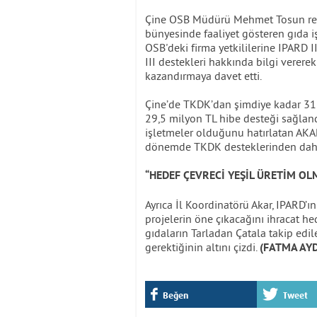
Çine OSB Müdürü Mehmet Tosun refak
bünyesinde faaliyet gösteren gıda i
OSB'deki firma yetkililerine IPARD 
III destekleri hakkında bilgi verere
kazandırmaya davet etti.
Çine’de TKDK’dan şimdiye kadar 31 
29,5 milyon TL hibe desteği sağland
işletmeler olduğunu hatırlatan AKAR
dönemde TKDK desteklerinden daha f
“HEDEF ÇEVRECİ YEŞİL ÜRETİM OL
Ayrıca İl Koordinatörü Akar, IPARD’ı
projelerin öne çıkacağını ihracat he
gıdaların Tarladan Çatala takip edil
gerektiğinin altını çizdi.
(FATMA AYD
Beğen
Tweet