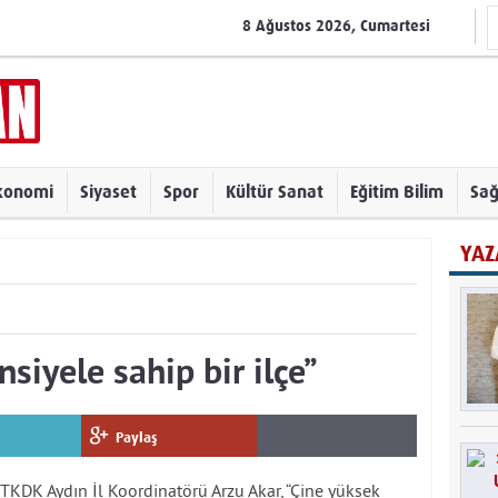
8 Ağustos 2026, Cumartesi
konomi
Siyaset
Spor
Kültür Sanat
Eğitim Bilim
Sağ
YAZ
siyele sahip bir ilçe”
Paylaş
 TKDK Aydın İl Koordinatörü Arzu Akar, “Çine yüksek