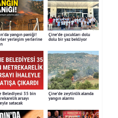
ın'da yangın paniği!
Çine'de çocukları dolu
vler yerleşim yerlerine
dolu bir yaz bekliyor
ın
e Belediyesi 35 bin
Çine'de zeytinlik alanda
rekarelik arsayı
yangın alarmı
leyle satacak