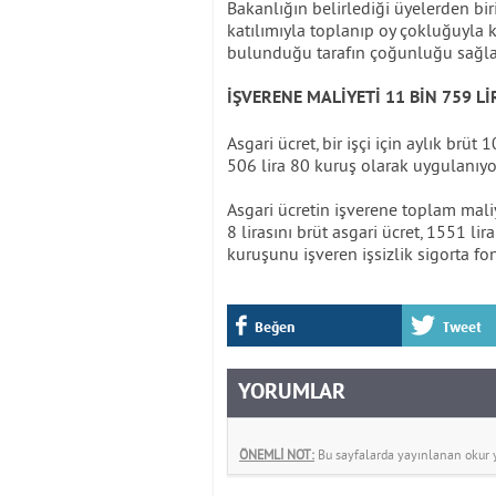
Bakanlığın belirlediği üyelerden bir
katılımıyla toplanıp oy çokluğuyla k
bulunduğu tarafın çoğunluğu sağlad
İŞVERENE MALİYETİ 11 BİN 759 Lİ
Asgari ücret, bir işçi için aylık brüt
506 lira 80 kuruş olarak uygulanıyo
Asgari ücretin işverene toplam maliy
8 lirasını brüt asgari ücret, 1551 li
kuruşunu işveren işsizlik sigorta fo
Beğen
Tweet
YORUMLAR
ÖNEMLİ NOT:
Bu sayfalarda yayınlanan okur yo