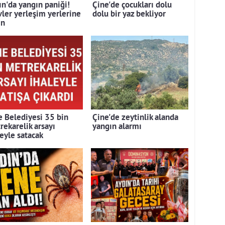
ın'da yangın paniği!
Çine'de çocukları dolu
vler yerleşim yerlerine
dolu bir yaz bekliyor
ın
e Belediyesi 35 bin
Çine'de zeytinlik alanda
rekarelik arsayı
yangın alarmı
leyle satacak