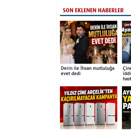
SON EKLENEN HABERLER
Derin ile İhsan mutluluğa
Çine
evet dedi
iddi
has