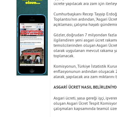
ücrete yapılacak ara zam için ilerl
Cumhurbaşkanı Recep Tayyip Erdoğa
Toplantısı'nın ardından, "Asgari Üc
açıklaması, çalışma hayatı gündemin
Gözler, doğrudan 7 milyondan fazla ç
ilgilendiren yeni asgari ücret rakam
temsilcilerinden oluşan Asgari Ücret
olarak uygulanan mevcut rakama yapı
toplanacak.
Komisyonun, Türkiye İstatistik Kur
enflasyonunun ardından oluşacak 20
alarak, yapılacak ara zam miktarını 
ASGARİ ÜCRET NASIL BELİRLENİYO
Asgari ücreti, yasa gereği işçi, işv
oluşan Asgari Ücret Tespit Komisyonu
çalışmaları kapsamında teamül üzeri