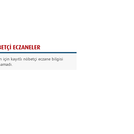
Ağaç yaşken eğilir
Nilüfer Kabalı
ETÇİ ECZANELER
Kurban Bayramında
 için kayıtlı nöbetçi eczane bilgisi
Dikkat!
namadı.
Şermin Örter
90’larda genç olmak
Kazım Aksoy