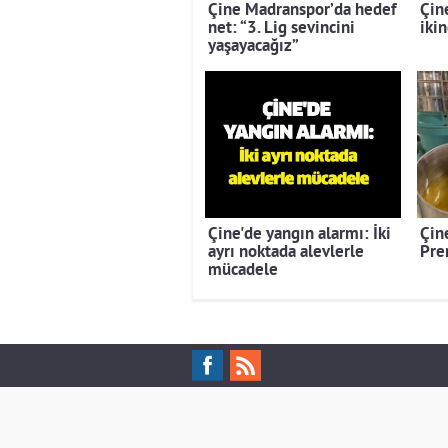
Çine Madranspor’da hedef
Çin
net: “3. Lig sevincini
ikin
yaşayacağız”
Çine'de yangın alarmı: İki
Çine
ayrı noktada alevlerle
Pre
mücadele