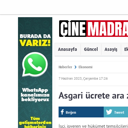
Anasayfa
Güncel
Asayiş
E
Haberler
Ekonomi
7 Haziran 2023, Çarşamba 17:26
Asgari ücrete ara
Beğen
Tweet
İşçi, işveren ve hükümet temsilcile