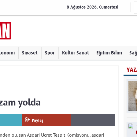
8 Ağustos 2026, Cumartesi
konomi
Siyaset
Spor
Kültür Sanat
Eğitim Bilim
Sağ
YAZ
 zam yolda
Paylaş
rinden oluşan Asgari Ücret Tespit Komisyonu, asgari