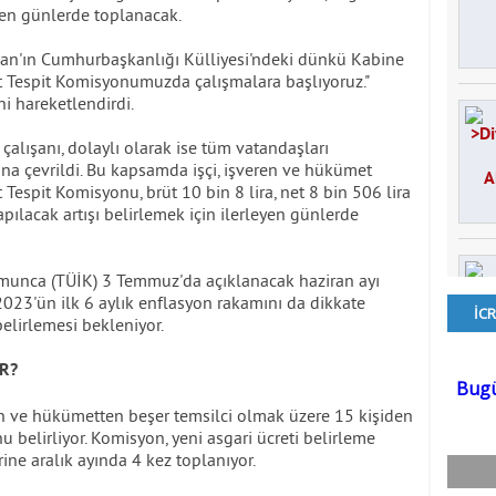
eyen günlerde toplanacak.
n'ın Cumhurbaşkanlığı Külliyesi'ndeki dünkü Kabine
ret Tespit Komisyonumuzda çalışmalara başlıyoruz."
i hareketlendirdi.
alışanı, dolaylı olarak ise tüm vatandaşları
ına çevrildi. Bu kapsamda işçi, işveren ve hükümet
 Tespit Komisyonu, brüt 10 bin 8 lira, net 8 bin 506 lira
lacak artışı belirlemek için ilerleyen günlerde
umunca (TÜİK) 3 Temmuz'da açıklanacak haziran ayı
23'ün ilk 6 aylık enflasyon rakamını da dikkate
belirlemesi bekleniyor.
R?
eren ve hükümetten beşer temsilci olmak üzere 15 kişiden
 belirliyor. Komisyon, yeni asgari ücreti belirleme
ne aralık ayında 4 kez toplanıyor.