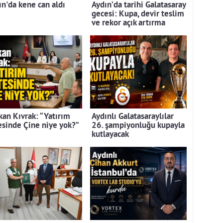
ın'da kene can aldı
Aydın’da tarihi Galatasaray
gecesi: Kupa, devir teslim
ve rekor açık artırma
kan Kıvrak: “Yatırım
Aydınlı Galatasaraylılar
tesinde Çine niye yok?”
26. şampiyonluğu kupayla
kutlayacak