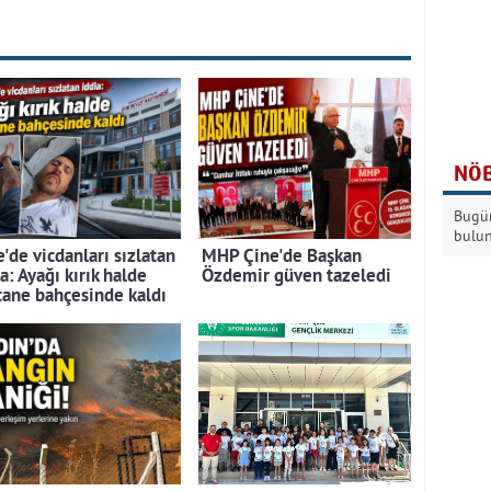
NÖB
Bugün
bulu
'de vicdanları sızlatan
MHP Çine'de Başkan
a: Ayağı kırık halde
Özdemir güven tazeledi
tane bahçesinde kaldı