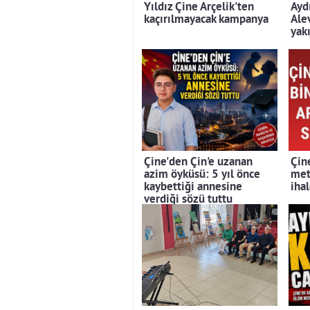
Yıldız Çine Arçelik'ten
Ayd
kaçırılmayacak kampanya
Ale
yak
Çine'den Çin'e uzanan
Çin
azim öyküsü: 5 yıl önce
met
kaybettiği annesine
iha
verdiği sözü tuttu