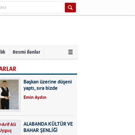
lık
Resmi ilanlar
ARLAR
Başkan üzerine düşeni
yaptı, sıra bizde
Emin Aydın
ALABANDA KÜLTÜR VE
BAHAR ŞENLİĞİ