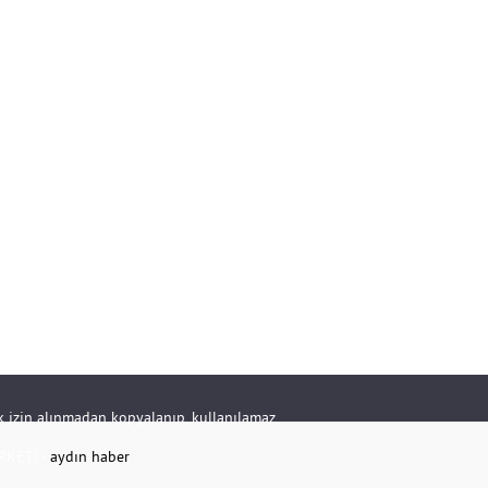
rik izin alınmadan kopyalanıp, kullanılamaz.
RKETİ -
aydın haber