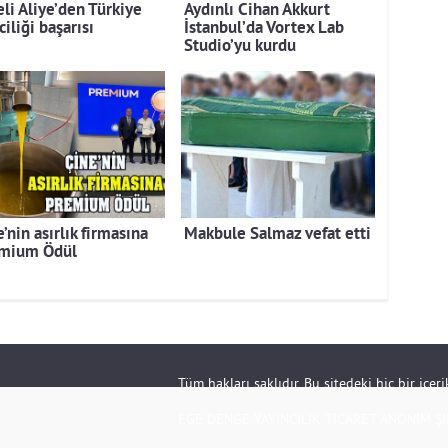
eli Aliye’den Türkiye
Aydınlı Cihan Akkurt
ciliği başarısı
İstanbul’da Vortex Lab
Studio’yu kurdu
’nin asırlık firmasına
Makbule Salmaz vefat etti
mium Ödül
Tüm hakları saklıdır. Bu sitedeki hiç bir içe
EGE DENGE YAYINCILIK TİCARET ANONİM Şİ