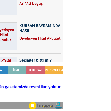
Arif Ali Uyguç
KURBAN BAYRAMINDA
NASIL
BESLENMELİYİZ?
Diyetisyen Hilal Akbulut
Seçimler bitti mi?
Talât Yörük
Hayal kurmak
Sezgin MADRAN