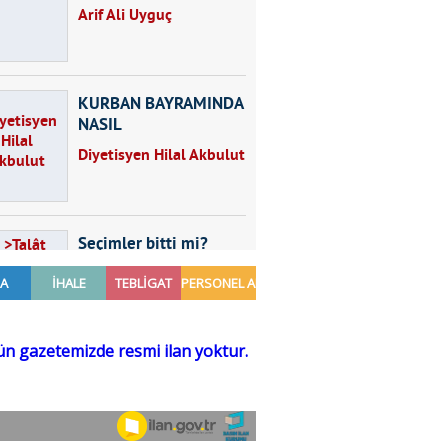
Arif Ali Uyguç
KURBAN BAYRAMINDA
NASIL
BESLENMELİYİZ?
Diyetisyen Hilal Akbulut
Seçimler bitti mi?
Talât Yörük
Hayal kurmak
Sezgin MADRAN