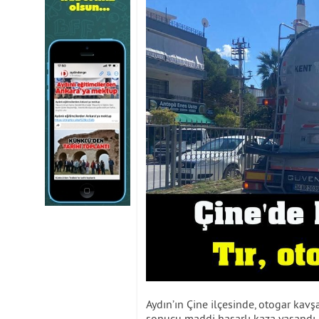
Aydın’ın Çine ilçesinde, otogar kav
sonucu maddi hasarlı kaza yaşandı.