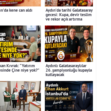
ın'da kene can aldı
Aydın’da tarihi Galatasaray
gecesi: Kupa, devir teslim
ve rekor açık artırma
kan Kıvrak: “Yatırım
Aydınlı Galatasaraylılar
tesinde Çine niye yok?”
26. şampiyonluğu kupayla
kutlayacak