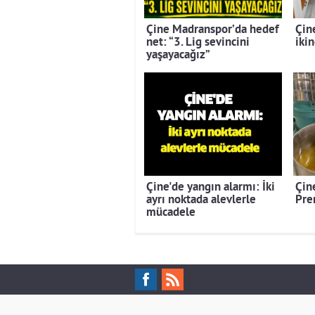
Çine Madranspor’da hedef
Çin
net: “3. Lig sevincini
ikin
yaşayacağız”
Çine'de yangın alarmı: İki
Çine
ayrı noktada alevlerle
Pre
mücadele