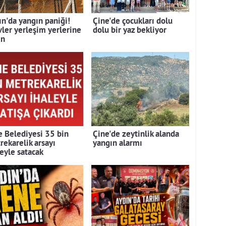
ın'da yangın paniği!
Çine'de çocukları dolu
vler yerleşim yerlerine
dolu bir yaz bekliyor
ın
e Belediyesi 35 bin
Çine'de zeytinlik alanda
rekarelik arsayı
yangın alarmı
leyle satacak