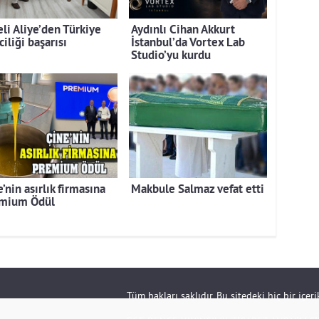
eli Aliye’den Türkiye
Aydınlı Cihan Akkurt
ciliği başarısı
İstanbul’da Vortex Lab
Studio’yu kurdu
’nin asırlık firmasına
Makbule Salmaz vefat etti
mium Ödül
Tüm hakları saklıdır. Bu sitedeki hiç bir içe