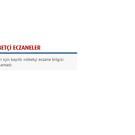
Ağaç yaşken eğilir
Nilüfer Kabalı
ETÇİ ECZANELER
Kurban Bayramında
 için kayıtlı nöbetçi eczane bilgisi
Dikkat!
namadı.
Şermin Örter
90’larda genç olmak
Kazım Aksoy