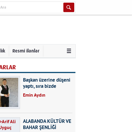
lık
Resmi ilanlar
ARLAR
Başkan üzerine düşeni
yaptı, sıra bizde
Emin Aydın
ALABANDA KÜLTÜR VE
BAHAR ŞENLİĞİ