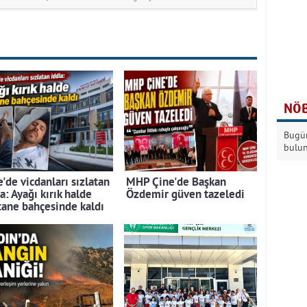
NÖB
Bugün
bulu
'de vicdanları sızlatan
MHP Çine'de Başkan
a: Ayağı kırık halde
Özdemir güven tazeledi
tane bahçesinde kaldı