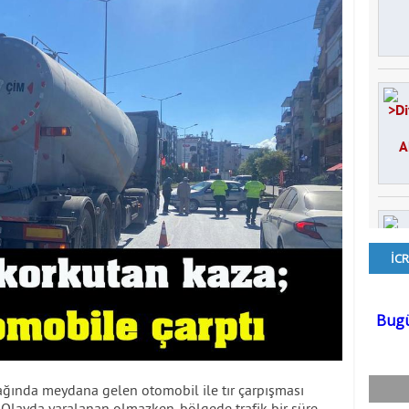
şağında meydana gelen otomobil ile tır çarpışması
 Olayda yaralanan olmazken, bölgede trafik bir süre