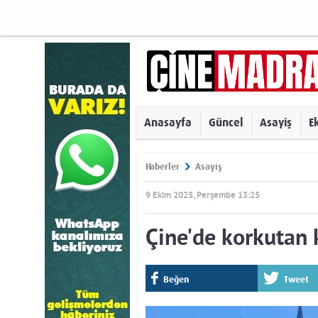
Anasayfa
Güncel
Asayiş
E
Haberler
Asayiş
9 Ekim 2025, Perşembe 13:25
Çine'de korkutan k
Beğen
Tweet