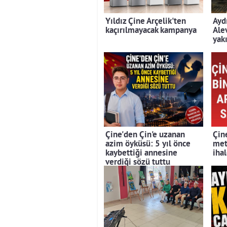
Yıldız Çine Arçelik'ten
Ayd
kaçırılmayacak kampanya
Ale
yak
Çine'den Çin'e uzanan
Çin
azim öyküsü: 5 yıl önce
met
kaybettiği annesine
iha
verdiği sözü tuttu