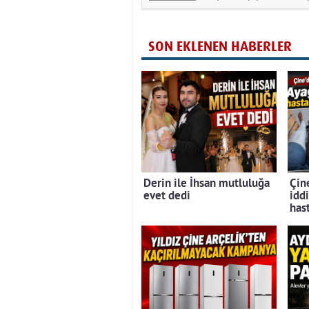
SON EKLENEN HABERLER
Derin ile İhsan mutluluğa
Çine
evet dedi
iddi
has