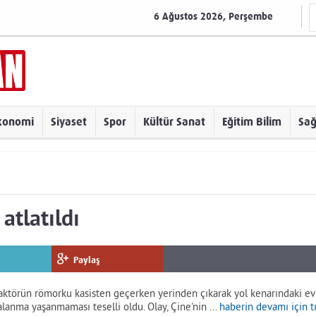
6 Ağustos 2026, Perşembe
konomi
Siyaset
Spor
Kültür Sanat
Eğitim Bilim
Sağ
atlatıldı
Paylaş
raktörün römorku kasisten geçerken yerinden çıkarak yol kenarındaki ev
lanma yaşanmaması teselli oldu. Olay, Çine'nin ...
haberin devamı için t