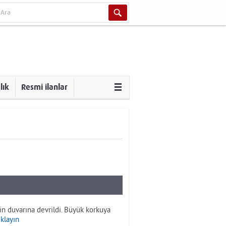
lık
Resmi ilanlar
in duvarına devrildi. Büyük korkuya
ıklayın