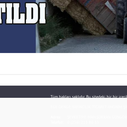
Tüm hakları saklıdır. Bu sitedeki hiç bir içe
EGE DENGE YAYINCILIK TİCARET ANONİM Şİ
Adres:
ŞEVKETİYE MAH.ŞÜKRAN GÜNGÖR S
Telefon:
0 (256) 213 80 33