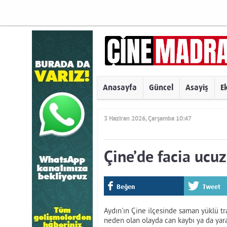
Anasayfa
Güncel
Asayiş
E
3 Haziran 2026, Çarşamba 10:47
Çine’de facia ucuz 
Beğen
Tweet
Aydın'ın Çine ilçesinde saman yüklü t
neden olan olayda can kaybı ya da yara