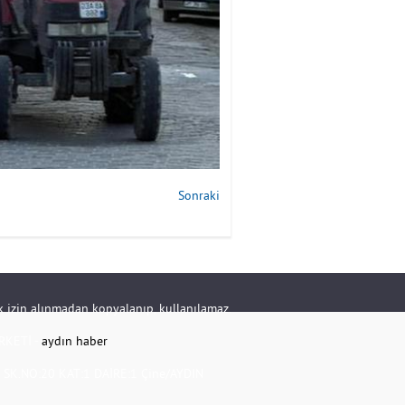
Sonraki
rik izin alınmadan kopyalanıp, kullanılamaz.
RKETİ -
aydın haber
K.NO:20 KAT:1 DAİRE:1 Çine/AYDIN