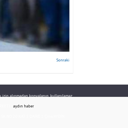
Sonraki
rik izin alınmadan kopyalanıp, kullanılamaz.
RKETİ -
aydın haber
K.NO:20 KAT:1 DAİRE:1 Çine/AYDIN