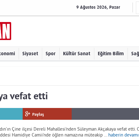
9 Ağustos 2026, Pazar
konomi
Siyaset
Spor
Kültür Sanat
Eğitim Bilim
Sağ
 vefat etti
Paylaş
n'ın Çine ilçesi Dereli Mahallesi'nden Süleyman Akçakaya vefat etti.
Caddesi Hamidiye Camii'nde öğlen namazına müteakip ...
haberin devamı 