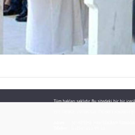
Tüm hakları saklıdır. Bu sitedeki hiç bir içe
EGE DENGE YAYINCILIK TİCARET ANONİM Şİ
Adres:
ŞEVKETİYE MAH.ŞÜKRAN GÜNGÖR S
Telefon:
0 (256) 213 80 33