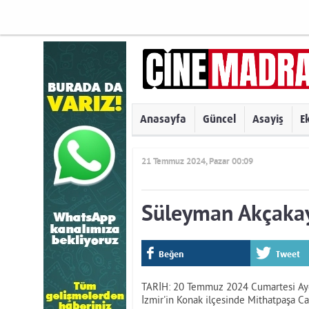
Anasayfa
Güncel
Asayiş
E
21 Temmuz 2024, Pazar 00:09
Süleyman Akçakaya
Beğen
Tweet
TARİH: 20 Temmuz 2024 Cumartesi Aydı
İzmir'in Konak ilçesinde Mithatpaşa 