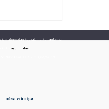
rik izin alınmadan kopyalanıp, kullanılamaz.
RKETİ -
aydın haber
K.NO:20 KAT:1 DAİRE:1 Çine/AYDIN
KÜNYE VE İLETİŞİM