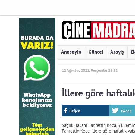
Anasayfa
Güncel
Asayiş
E
12 Ağustos 2021, Perşembe 16:12
İllere göre haftalı
Beğen
Tweet
Sağlık Bakanı Fahrettin Koca, 31 Temmu
Fahrettin Koca, illere göre haftalık va