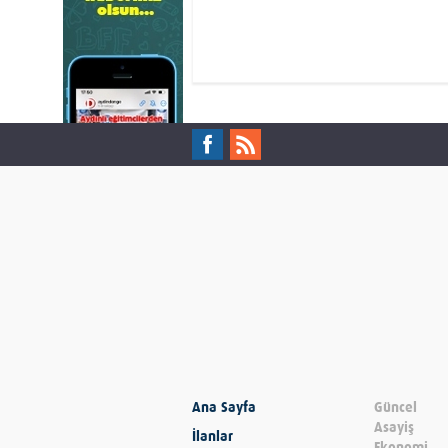
Ana Sayfa
Güncel
Asayiş
İlanlar
Ekonomi