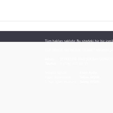
Tüm hakları saklıdır. Bu sitedeki hiç bir içe
EGE DENGE YAYINCILIK TİCARET ANONİM Şİ
Adres:
ŞEVKETİYE MAH.ŞÜKRAN GÜNGÖR S
Telefon:
0 (256) 213 80 33
İmtiyaz Sahibi:
Emin Aydın
Yayın Yönetmeni:
Selma AYDIN
S. Yazı İşleri Müdürü:
Selma AYDIN