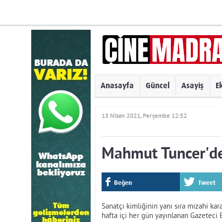
Anasayfa
Güncel
Asayiş
E
15 Nisan 2021, Perşembe 12:52
Mahmut Tuncer'de
Beğen
Tweet
Sanatçı kimliğinin yanı sıra mizahi ka
hafta içi her gün yayınlanan Gazeteci 