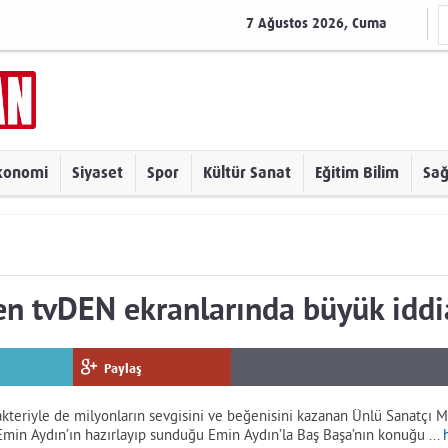
7 Ağustos 2026, Cuma
konomi
Siyaset
Spor
Kültür Sanat
Eğitim Bilim
Sağ
n tvDEN ekranlarında büyük iddi
Paylaş
rakteriyle de milyonların sevgisini ve beğenisini kazanan Ünlü Sanatçı
Emin Aydın’ın hazırlayıp sunduğu Emin Aydın’la Baş Başa’nın konuğu ...