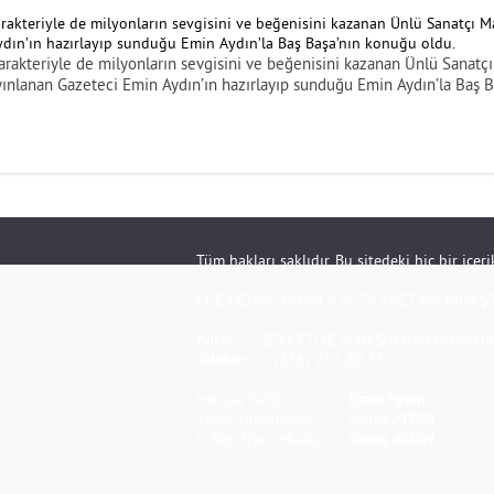
 karakteriyle de milyonların sevgisini ve beğenisini kazanan Ünlü Sanat
ayınlanan Gazeteci Emin Aydın’ın hazırlayıp sunduğu Emin Aydın’la Baş B
Tüm hakları saklıdır. Bu sitedeki hiç bir içe
EGE DENGE YAYINCILIK TİCARET ANONİM Şİ
Adres:
ŞEVKETİYE MAH.ŞÜKRAN GÜNGÖR S
Telefon:
0 (256) 213 80 33
İmtiyaz Sahibi:
Emin Aydın
Yayın Yönetmeni:
Selma AYDIN
S. Yazı İşleri Müdürü:
Selma AYDIN