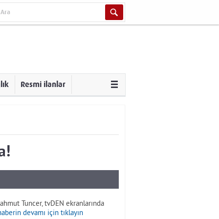
lık
Resmi ilanlar
a!
 Mahmut Tuncer, tvDEN ekranlarında
haberin devamı için tıklayın