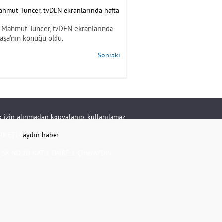
çı Mahmut Tuncer, tvDEN ekranlarında
aşa’nın konuğu oldu.
Sonraki
rik izin alınmadan kopyalanıp, kullanılamaz.
RKETİ -
aydın haber
K.NO:20 KAT:1 DAİRE:1 Çine/AYDIN