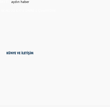
RKETİ -
aydın haber
K.NO:20 KAT:1 DAİRE:1 Çine/AYDIN
KÜNYE VE İLETİŞİM