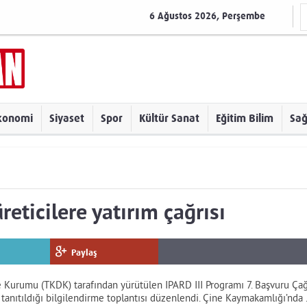
6 Ağustos 2026, Perşembe
konomi
Siyaset
Spor
Kültür Sanat
Eğitim Bilim
Sağ
eticilere yatırım çağrısı
Paylaş
 Kurumu (TKDK) tarafından yürütülen IPARD III Programı 7. Başvuru Çağ
 tanıtıldığı bilgilendirme toplantısı düzenlendi. Çine Kaymakamlığı’nda .