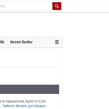
lık
Resmi ilanlar
rısı kapsamında, Aydın’ın Çine
..
haberin devamı için tıklayın