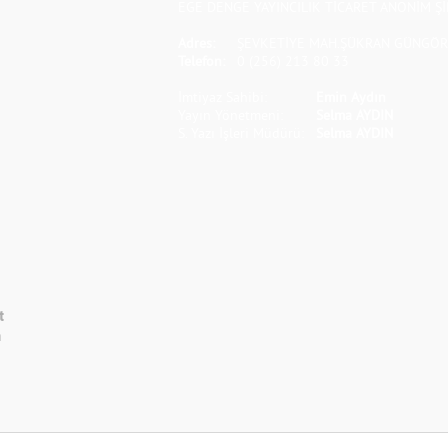
EGE DENGE YAYINCILIK TİCARET ANONİM Şİ
Adres:
ŞEVKETİYE MAH.ŞÜKRAN GÜNGÖR S
Telefon:
0 (256) 213 80 33
İmtiyaz Sahibi:
Emin Aydın
Yayın Yönetmeni:
Selma AYDIN
S. Yazı İşleri Müdürü:
Selma AYDIN
t
m