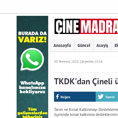
Anasayfa
Güncel
Asayiş
E
30 Temmuz 2025, Çarşamba 13:26
TKDK'dan Çineli ür
Beğen
Tweet
Tarım ve Kırsal Kalkınmayı Destekleme
ilçesinde kırsal kalkınma desteklerinin