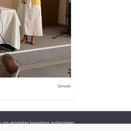
Sonraki
rik izin alınmadan kopyalanıp, kullanılamaz.