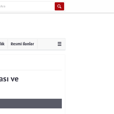
lık
Resmi ilanlar
ası ve