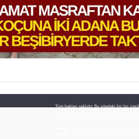
Tüm hakları saklıdır. Bu sitedeki hiç bir içe
EGE DENGE YAYINCILIK TİCARET ANONİM Şİ
Adres:
ŞEVKETİYE MAH.ŞÜKRAN GÜNGÖR S
Telefon:
0 (256) 213 80 33