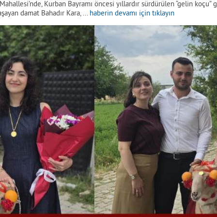
 Mahallesi’nde, Kurban Bayramı öncesi yıllardır sürdürülen “gelin koçu” 
aşayan damat Bahadır Kara, ...
haberin devamı için tıklayın