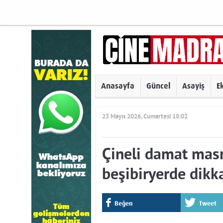
Anasayfa
Güncel
Asayiş
E
23 Mayıs 2026, Cumartesi 18:02
Çineli damat masr
beşibiryerde dikka
Beğen
Tweet