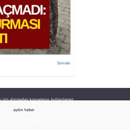
Sonraki
rik izin alınmadan kopyalanıp, kullanılamaz.
RKETİ -
aydın haber
K.NO:20 KAT:1 DAİRE:1 Çine/AYDIN