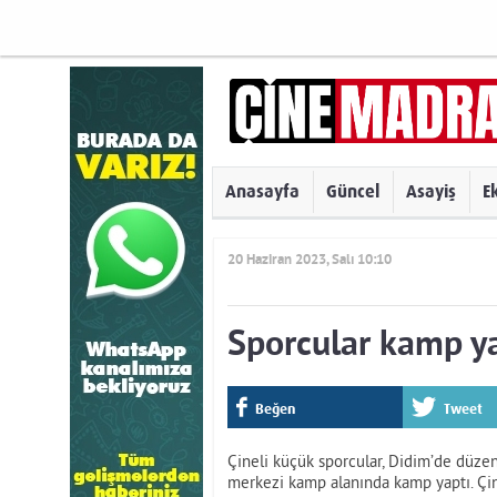
Anasayfa
Güncel
Asayiş
E
20 Haziran 2023, Salı 10:10
Sporcular kamp ya
Beğen
Tweet
Çineli küçük sporcular, Didim’de düze
merkezi kamp alanında kamp yaptı. Çin