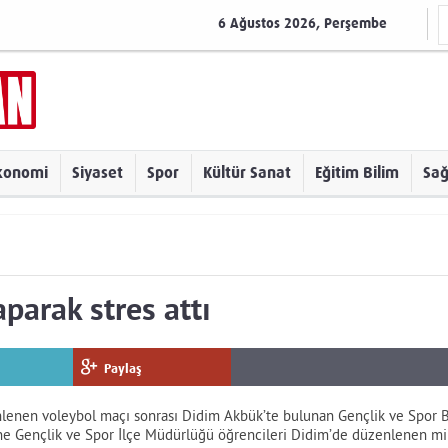
6 Ağustos 2026, Perşembe
konomi
Siyaset
Spor
Kültür Sanat
Eğitim Bilim
Sağ
parak stres attı
Paylaş
nlenen voleybol maçı sonrası Didim Akbük’te bulunan Gençlik ve Spor Ba
e Gençlik ve Spor İlçe Müdürlüğü öğrencileri Didim’de düzenlenen mini 