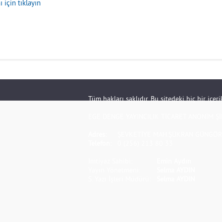
 için tıklayın
Tüm hakları saklıdır. Bu sitedeki hiç bir içe
EGE DENGE YAYINCILIK TİCARET ANONİM Şİ
Adres:
ŞEVKETİYE MAH.ŞÜKRAN GÜNGÖR S
Telefon:
0 (256) 213 80 33
İmtiyaz Sahibi:
Emin Aydın
Yayın Yönetmeni:
Selma AYDIN
S. Yazı İşleri Müdürü:
Selma AYDIN