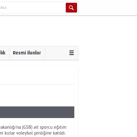
lık
Resmi ilanlar
kanlığı’na (GSB) ait sporcu eğitim
kızlar voleybol şenliğine katıldı.