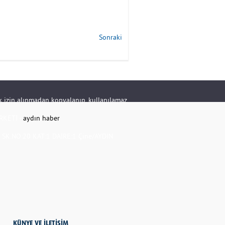
Sonraki
rik izin alınmadan kopyalanıp, kullanılamaz.
RKETİ -
aydın haber
K.NO:20 KAT:1 DAİRE:1 Çine/AYDIN
KÜNYE VE İLETİŞİM