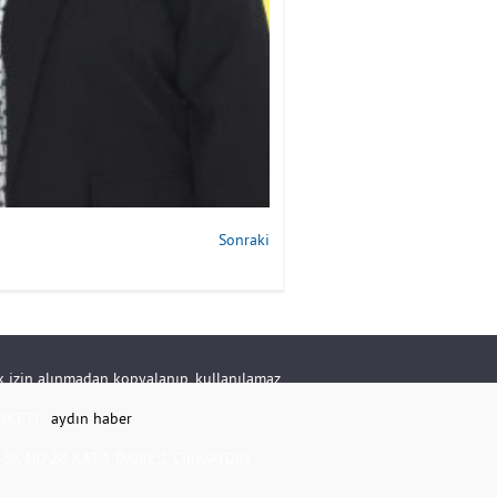
Sonraki
rik izin alınmadan kopyalanıp, kullanılamaz.
RKETİ -
aydın haber
K.NO:20 KAT:1 DAİRE:1 Çine/AYDIN