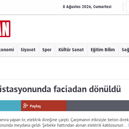
8 Ağustos 2026, Cumartesi
konomi
Siyaset
Spor
Kültür Sanat
Eğitim Bilim
Sağ
 istasyonunda faciadan dönüldü
Paylaş
vra yapan tır, elektrik direğine çarptı. Çarpmanın etkisiyle beton direk 
yonunda meydana geldi. Şebeke hattından alınan elektrik kablosunun ...