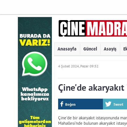
Anasayfa
Güncel
Asayiş
E
4 Şubat 2024, Pazar 09:52
Çine'de akaryakıt
Beğen
Tweet
Çine'de bir akaryakıt istasyonunda mane
Mahallesi'nde bulunan akaryakıt istas