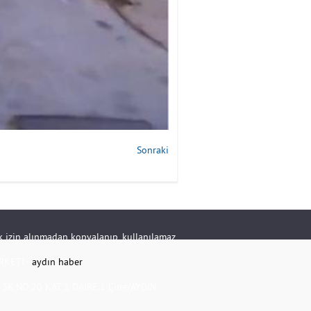
Sonraki
rik izin alınmadan kopyalanıp, kullanılamaz.
RKETİ -
aydın haber
K.NO:20 KAT:1 DAİRE:1 Çine/AYDIN