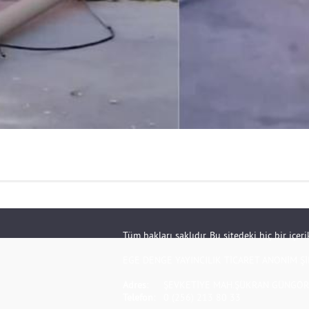
Tüm hakları saklıdır. Bu sitedeki hiç bir içe
EGE DENGE YAYINCILIK TİCARET ANONİM Şİ
Adres:
ŞEVKETİYE MAH.ŞÜKRAN GÜNGÖR S
Telefon:
0 (256) 213 80 33