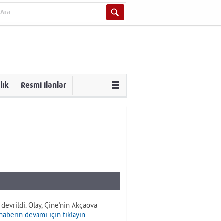
lık
Resmi ilanlar
devrildi. Olay, Çine'nin Akçaova
haberin devamı için tıklayın