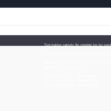
Tüm hakları saklıdır. Bu sitedeki hiç bir içe
EGE DENGE YAYINCILIK TİCARET ANONİM Şİ
Adres:
ŞEVKETİYE MAH.ŞÜKRAN GÜNGÖR S
Telefon:
0 (256) 213 80 33
İmtiyaz Sahibi:
Emin Aydın
Yayın Yönetmeni:
Selma AYDIN
S. Yazı İşleri Müdürü:
Selma AYDIN