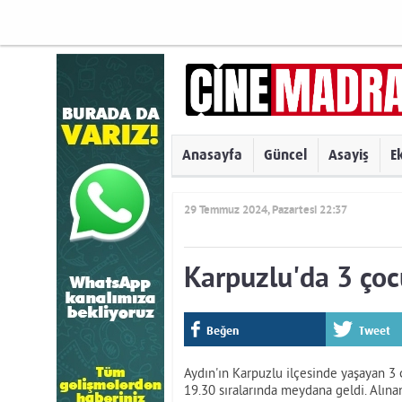
Anasayfa
Güncel
Asayiş
E
29 Temmuz 2024, Pazartesi 22:37
Karpuzlu'da 3 çocu
Beğen
Tweet
Aydın'ın Karpuzlu ilçesinde yaşayan 3 
19.30 sıralarında meydana geldi. Alınan