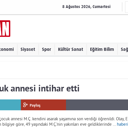
8 Ağustos 2026, Cumartesi
konomi
Siyaset
Spor
Kültür Sanat
Eğitim Bilim
Sağ
k annesi intihar etti
Paylaş
çocuk annesi M.Ç. kendini asarak yaşamına son verdiği öğrenildi. Olay, 
 bilgiye göre, 49 yaşındaki M.Ç.'nin yakınları eve geldiklerinde ...
haberi