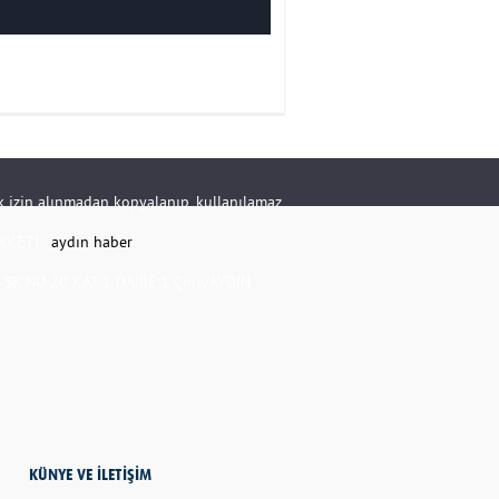
rik izin alınmadan kopyalanıp, kullanılamaz.
RKETİ -
aydın haber
K.NO:20 KAT:1 DAİRE:1 Çine/AYDIN
KÜNYE VE İLETİŞİM